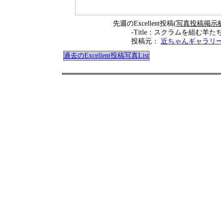
先週のExcellent投稿(
写真投稿掲示
-Title：スクラムを組む羊た
投稿元：
近ちゃんギャラリ
過去のExcellent投稿写真List