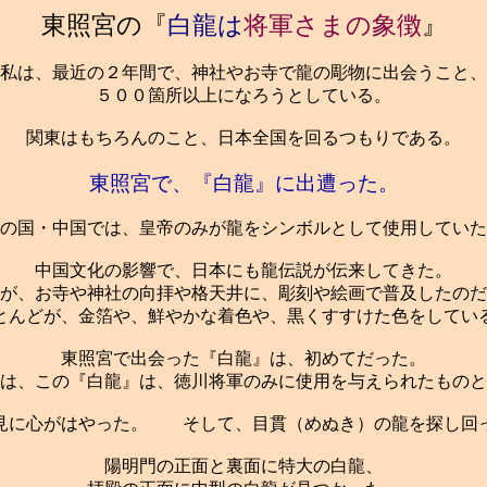
東照宮の『
白龍は
将軍さまの象徴
』
私は、最近の２年間で、神社やお寺で龍の彫物に出会うこと、
５００箇所以上になろうとしている。
関東はもちろんのこと、日本全国を回るつもりである。
東照宮で、『白龍』に出遭った。
の国・中国では、皇帝のみが龍をシンボルとして使用していた
中国文化の影響で、日本にも龍伝説が伝来してきた。
が、お寺や神社の向拝や格天井に、彫刻や絵画で普及したのだ
とんどが、金箔や、鮮やかな着色や、黒くすすけた色をしてい
東照宮で出会った『白龍』は、初めてだった。
は、この『白龍』は、徳川将軍のみに使用を与えられたものと
見に心がはやった。 そして、目貫（めぬき）の龍を探し回
陽明門の正面と裏面に特大の白龍、