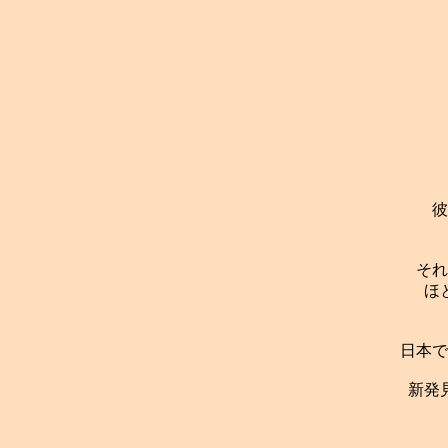
彼
それ
ほ
日本で
新発