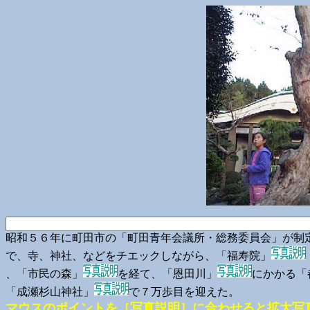
昭和５６年に町田市の「町田青年会議所・総務委員会」が制
で、寺、神社、などをチエックしながら、「福寿院」
、「市民の森」
を経て、「恩田川」
にかかる「
「成瀬杉山神社」
で７万歩目を迎えた。
マウスのポイントを［写真説明］に合わせると拡大写