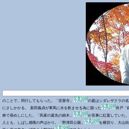
のことで、同行してもらった。「宏善寺」
の庭はシダレザクラの名
にさしかかる。 新田義貞が軍馬に水を飲ませる為に掘った
井戸「
林で昼めしにした。「民家の庭先の錦木」
が見事に紅葉していた。
人とも、しばし感嘆の声ばかり。「野津田公園」
を横切り、大山街