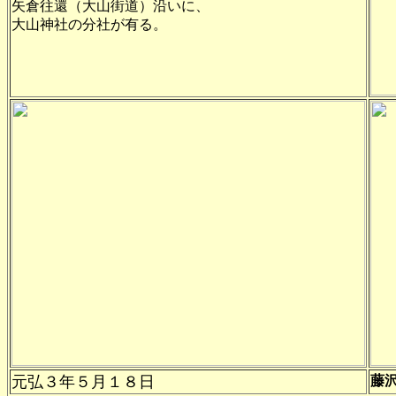
矢倉往還（大山街道）沿いに、
大山神社の分社が有る。
元弘３年
５月１８日
藤