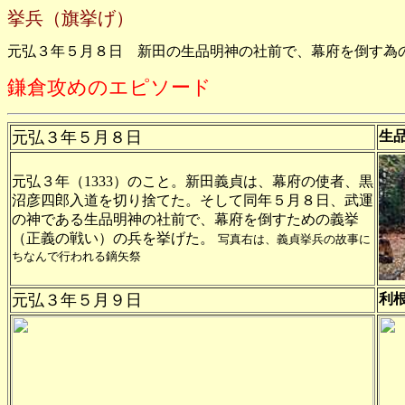
挙兵（旗挙げ）
元弘３年５月８日　新田の生品明神の社前で、幕府を倒す為
鎌倉攻めのエピソード
元弘３年
５月８日
生
元弘３年（1333）のこと。新田義貞は、幕府の使者、黒
沼彦四郎入道を切り捨てた。そして同年５月８日、武運
の神である生品明神の社前で、幕府を倒すための義挙
（正義の戦い）の兵を挙げた。
写真右は、義貞挙兵の故事に
ちなんで行われる鏑矢祭
元弘３年
５月９日
利