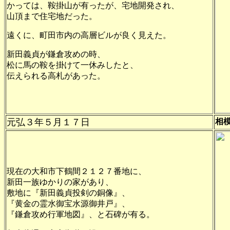
かっては、鞍掛山が有ったが、宅地開発され、
山頂まで住宅地だった。
遠くに、町田市内の高層ビルが良く見えた。
新田義貞が鎌倉攻めの時、
松に馬の鞍を掛けて一休みしたと、
伝えられる高札があった。
元弘３年
５月１７日
相
現在の大和市下鶴間２１２７番地に、
新田一族ゆかりの家があり、
敷地に『新田義貞投剣の銅像』、
『黄金の霊水御宝水源御井戸』、
『鎌倉攻め行軍地図』、と石碑が有る。