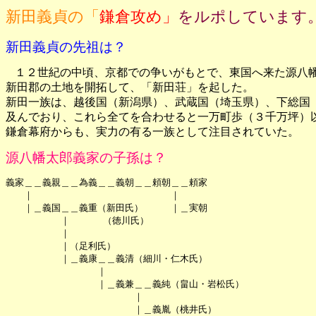
新田義貞の「
鎌倉攻め」
をルポしています
新田義貞の先祖は？
１２世紀の中頃、京都での争いがもとで、東国へ来た源八幡
新田郡の土地を開拓して、「新田荘」を起した。

新田一族は、越後国（新潟県）、武蔵国（埼玉県）、下総国（
及んでおり、これら全てを合わせると一万町歩（３千万坪）以
鎌倉幕府からも、実力の有る一族として注目されていた。
源八幡太郎義家の子孫は？
義家＿＿義親＿＿為義＿＿義朝＿＿頼朝＿＿頼家

　　｜　　　　　　　　　　　　　　　｜

　　｜＿義国＿＿義重（新田氏）　　　｜＿実朝

　　　　　　｜　　　 （徳川氏）

　　　　　　｜

　　　　　　｜（足利氏）

　　　　　　｜＿義康＿＿義清（細川・仁木氏）

　　　　　　　　　　｜

　　　　　　　　　　｜＿義兼＿＿義純（畠山・岩松氏）

　　　　　　　　　　　　　　｜

　　　　　　　　　　　　　　｜＿義胤（桃井氏）　
