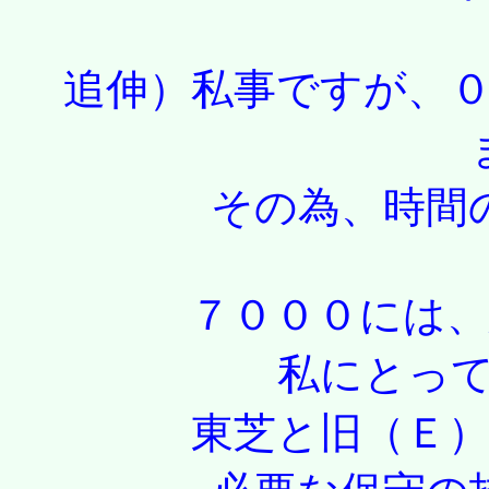
追伸）私事ですが、０
その為、時間の都
７０００には、思い
私にとっ
東芝と旧（Ｅ）殿で