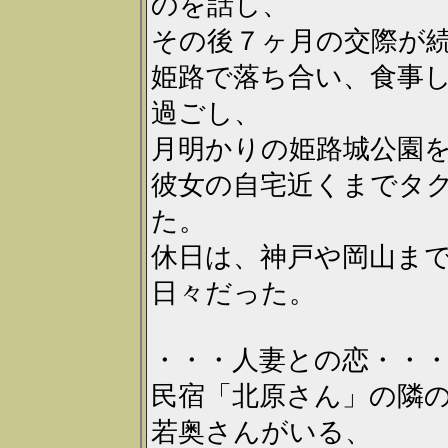
のを話し、
その後７ヶ月の交際が
姫路で落ち合い、食事
過ごし、
月明かりの姫路城公園
彼女の自宅近くまでタ
た。
休日は、神戸や岡山ま
日々だった。
・・・人妻との恋・・
民宿「北原さん」の隣
若奥さんがいる、