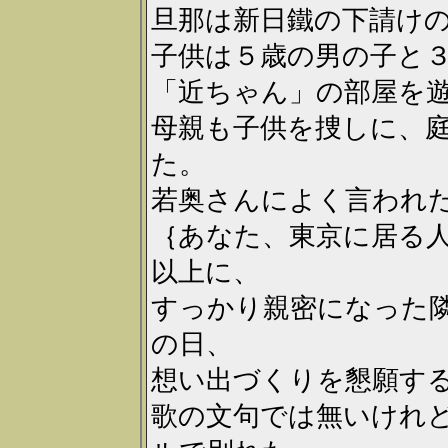
旦那は新日鐵の下請け
子供は５歳の男の子と
「近ちゃん」の部屋を
母親も子供を捜しに、
た。
若奥さんによく言われ
｛あなた、東京に居る
以上に、
すっかり親密になった
の日、
想い出づくりを懇願す
歌の文句では無いけれ