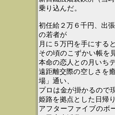
乗り込んだ。
初任給２万６千円、出
の若者が
月に５万円を手にする
その頃のこずかい帳を
本命の恋人との月いち
遠距離交際の空しさを
場」通い、
プロは金が掛かるので
姫路を拠点とした日帰
アフターファイブのボ