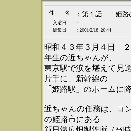
件 名
：
第１話 「姫路
入浴日
：
編集日
：2001/2/18 20:44
昭和４３年３月４日 
年生の近ちゃんが、
東京駅で涙を堪えて見
片手に、新幹線の
「姫路駅」のホームに
近ちゃんの任務は、コ
の姫路市にある
新日鐵広畑製鉄所（当