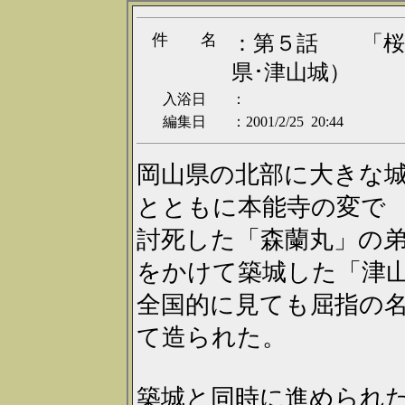
件 名
：第５話 「桜
県･津山城）
入浴日
：
編集日
：2001/2/25 20:44
岡山県の北部に大きな
とともに本能寺の変で
討死した「森蘭丸」の
をかけて築城した「津
全国的に見ても屈指の
て造られた。
築城と同時に進められ