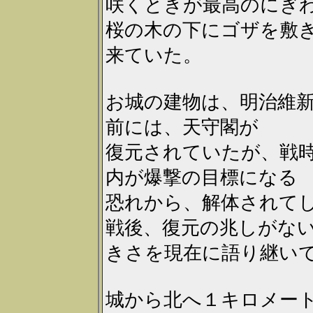
咲くときが最高のにぎ
桜の木の下にゴザを敷
来ていた。
お城の建物は、明治維
前には、天守閣が
復元されていたが、戦
内が爆撃の目標になる
恐れから、解体されて
戦後、復元の兆しがな
きさを現在に語り継い
城から北へ１キロメー