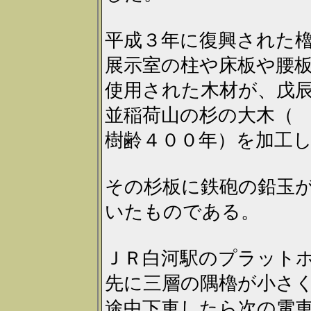
平成３年に復興された
展示室の柱や床板や腰
使用された木材が、戊
並稲荷山の杉の大木（
樹齢４００年）を加工
その杉板に鉄砲の鉛玉
いたものである。
ＪＲ白河駅のプラット
先に三層の隅櫓が小さ
途中下車したら次の電