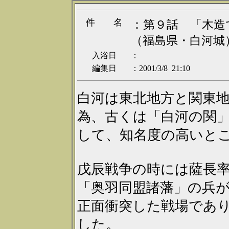
件 名
：
第９話 「木造
（福島県・白河城
入浴日
：
編集日
：2001/3/8 21:10
白河は東北地方と関東
為、古くは「白河の関
して、知名度の高いと
戊辰戦争の時には薩長
「奥羽同盟諸藩」の兵
正面衝突した戦場であ
した。