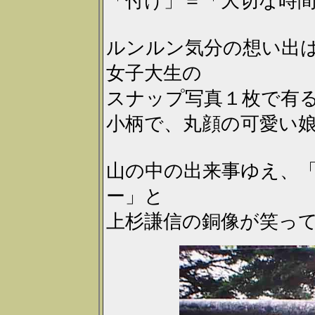
「付け」＝「大切な時
ルンルン気分の想い出
女子大生の
スナップ写真１枚で有
小柄で、丸顔の可愛い
山の中の出来事ゆえ、
ー」と
上杉謙信の銅像が笑っ