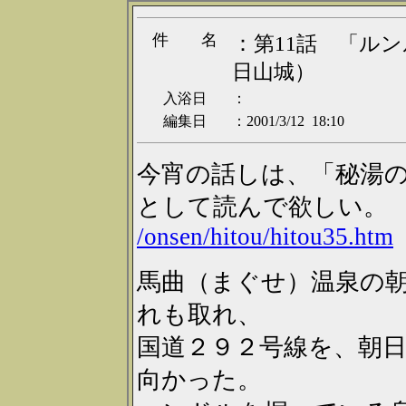
件 名
：
第11話 「ル
日山城）
入浴日
：
編集日
：2001/3/12 18:10
今宵の話しは、「秘湯
として読んで欲しい。
/onsen/hitou/hitou35.htm
馬曲（まぐせ）温泉の
れも取れ、
国道２９２号線を、朝
向かった。