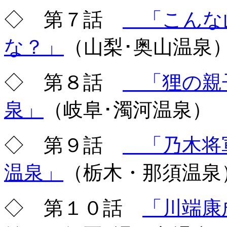
◇ 第７話
「こんな
な？」
（山梨･奥山温泉
◇ 第８話
「狸の親
泉」
（岐阜･濁河温泉）
◇ 第９話
「乃木将
温泉」
（栃木・那須温泉
◇ 第１０話
「川端康