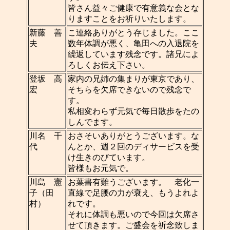
皆さん益々ご健康で有意義な会とな
りますことをお祈りいたします。
新藤 善
こ連絡ありがとう存じました。ここ
夫
数年体調が悪く、亀田への入退院を
繰返しています残念です。諸兄によ
ろしくお伝え下さい。
登坂 高
家内の兄姉の集まりが東京であり、
宏
そちらを欠席できないので残念で
す。
私相変わらず元気で毎日散歩をたの
しんでます。
川名 千
おさそいありがとうございます。な
代
んとか、週２回のディサービスを受
け生きのびています。
皆様もお元気で。
川島 憲
お葉書有難うございます。 老化一
子（田
直線で足腰の力が衰え、もうよれよ
村）
れです。
それに体調も悪いので今回は欠席さ
せて頂きます。ご盛会を祈念致しま