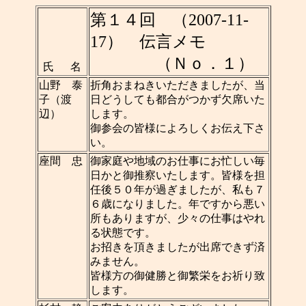
第１４回 （2007-11-
17） 伝言メモ
（Ｎｏ．１）
氏 名
山野 泰
折角おまねきいただきましたが、当
子（渡
日どうしても都合がつかず欠席いた
辺）
します。
御参会の皆様によろしくお伝え下さ
い。
座間 忠
御家庭や地域のお仕事にお忙しい毎
日かと御推察いたします。皆様を担
任後５０年が過ぎましたが、私も７
６歳になりました。年ですから悪い
所もありますが、少々の仕事はやれ
る状態です。
お招きを頂きましたが出席できず済
みません。
皆様方の御健勝と御繁栄をお祈り致
します。