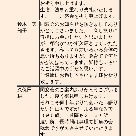
お祈り申し上げます。
生憎、法事と重なり失礼いたしま
す。 ご盛会を祈り申上げます。
鈴木 美
同窓会のお知らせを頂きましてあり
知子
がとうございました。 久し振りに
皆様にお会いしたいと思いました
が、都合がつかず欠席させていただ
きます。私も７５才いろいろ身体の
悪い所もありますが、孫育てで何と
かがんばっています。皆様もいろい
ろご活躍中の所だと思います。
ご健康にお過し下さいます様お祈り
致します。
久保田
同窓会のご案内ありがとうございま
耕
した。厚く御礼申しあげます。
それこそ何十年ぶりで会いたい語り
たいは山々ですが、よる年なみで
（９０歳）、通院も２，３ヵ所
遠い所、長時間は無理で折角の会
残念ですが欠席させていただきま
す。