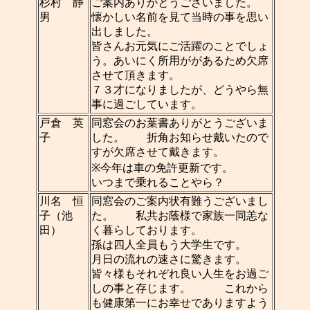
杉村 静
ご案内ありがとうございました。
男
懐かしい名前を見て当時の事を思い
出しました。
皆さんお元気にご活躍のことでしょ
う。あいにく所用ががあるため欠席
させて頂きます。
７３才になりましたが、どうやら無
事に過ごしています。
戸倉 英
同窓会のお葉書ありがとうございま
子
した。 折角お知らせ戴いたので
すが欠席させて戴きます。
※今年は車の免許更新です。
いつまで乗れることやら？
川名 恒
同窓会のご案内状有難うございまし
子（池
た。 私共お蔭様で家族一同恙な
田）
く暮らしております。
孫は四人全員もう大学生です。
月日の流れの速さに驚きます。
皆々様もそれぞれ良い人生をお過ご
しの事と存じます。 これから
も健康第一にお幸せでありますよう