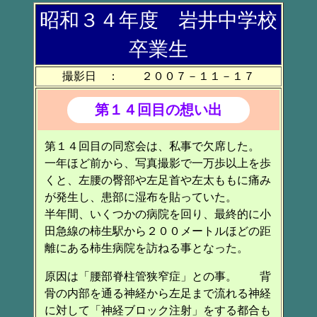
昭和３４年度 岩井中学校
卒業生
撮影日 ： ２００７－１１－１７
第１４回目の想い出
第１４回目の同窓会は、私事で欠席した。
一年ほど前から、写真撮影で一万歩以上を歩
くと、左腰の臀部や左足首や左太ももに痛み
が発生し、患部に湿布を貼っていた。
半年間、いくつかの病院を回り、最終的に小
田急線の柿生駅から２００メートルほどの距
離にある柿生病院を訪ねる事となった。
原因は「腰部脊柱管狭窄症」との事。 背
骨の内部を通る神経から左足まで流れる神経
に対して「神経ブロック注射」をする都合も