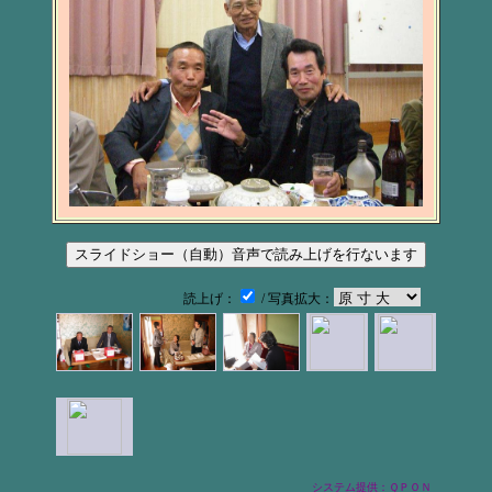
読上げ：
/ 写真拡大：
システム提供：ＱＰＯＮ