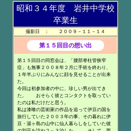
昭和３４年度 岩井中学校
卒業生
撮影日 ： ２００９－１１－１４
第１５回目の想い出
第１５回目の同窓会は、「腰部脊柱管狭窄
症」も無事２００８年２月に手術を終わり、
１年半ぶりにみんなに顔を見せることが出来
た。
今回は初参加者の中に、珍しい男が出てき
た。 おそらく彼とコンタクトを取ってい
たのは私だけだと思う。
私は漆喰の芸術家の作品を追って伊豆の国を
旅行していた２００３年の事、その暮れに伊
豆・湯ヶ島の山中に仙人暮らしをしていた彼
の別荘を訪ね２～３泊した。 そして、西