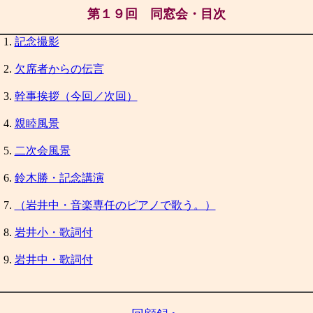
第１９回 同窓会・目次
記念撮影
欠席者からの伝言
幹事挨拶（今回／次回）
親睦風景
二次会風景
鈴木勝・記念講演
（岩井中・音楽専任のピアノで歌う。）
岩井小・歌詞付
岩井中・歌詞付