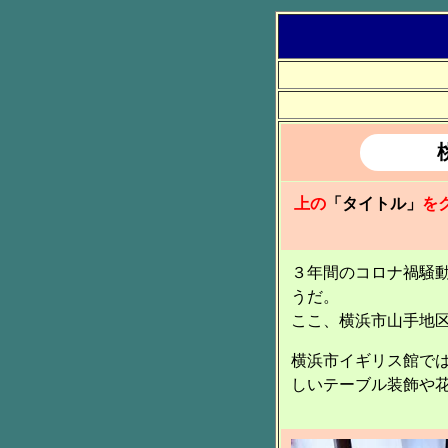
上の
「タイトル」
を
３年間のコロナ禍騒
うだ。
ここ、横浜市山手地
横浜市イギリス館で
しいテーブル装飾や