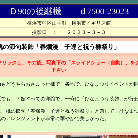
Ｄ90の後継機 ｄ7500-23023
横浜市中区山手町 横浜市イギリス館
撮影日 ： ２０２３－３－３
桃の節句装飾「春爛漫 子達と祝う雛祭り」
クリックし、その後、写真下の「スライドショー（自動）」を
下さい
動もどうやらおさまった様で、各地で、ひなまつりイベントが
区でも、７館すべての洋館で、一斉に「ひなまつり装飾」が行
は、桃の節句「春爛漫 子達と祝う雛祭り」と題して、ひなま
花のアレンジメントが非常に華やかで美しかった。