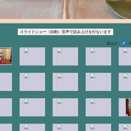
読上げ：
/