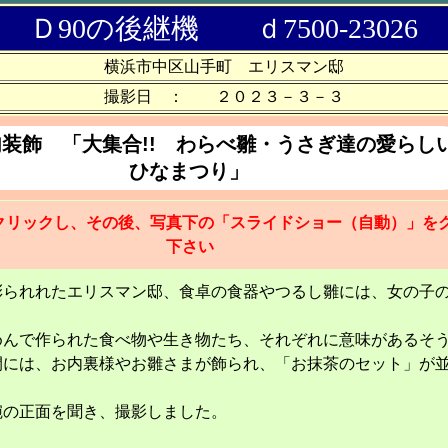
Ｄ90の後継機 ｄ7500-23026
横浜市中区山手町 エリスマン邸
撮影日 ： ２０２３－３－３
装飾 「大集合!! わらべ雛・うさぎ達の愛らし
ひなまつり」
クリックし、その後、写真下の「スライドショー（自動）」を
下さい
彩られれたエリスマン邸、食卓の食器やつるし雛には、女の子
。
めんで作られた食べ物や生き物たち、それぞれに意味があるそ
間には、お内裏様やお雛さまが飾られ、「お抹茶のセット」が
碗の正面を聞き、撮影しました。