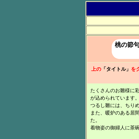
桃の節句
上の
「タイトル」
を
たくさんのお雛様に
が込められています
つるし雛には、ちり
また、暖炉のある居
た。
着物姿の御婦人に茶