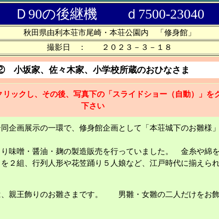
Ｄ90の後継機 ｄ7500-23040
秋田県由利本荘市尾崎・本荘公園内 「修身館」
撮影日 ： ２０２３－３－１８
② 小坂家、佐々木家、小学校所蔵のおひなさま
クリックし、その後、写真下の「スライドショー（自動）」を
下さい
合同企画展示の一環で、修身館企画として「本荘城下のお雛様
より味噌・醤油・麹の製造販売を行っていました。 金糸や綿
」を２組、行列人形や花笠踊り５人娘など、江戸時代に揃えら
は、親王飾りのお雛さまです。 男雛・女雛の二人だけをお