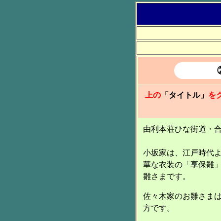
上の
「タイトル」
を
由利本荘ひな街道・
小坂家は、江戸時代
華な衣装の「享保雛
雛さまです。
佐々木家のお雛さま
方です。