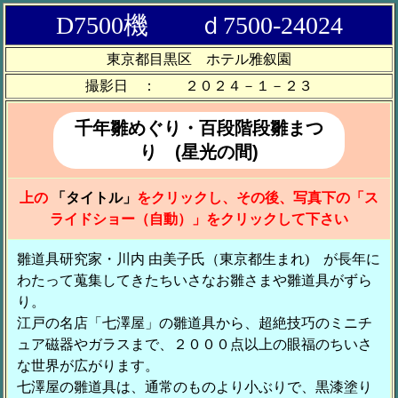
D7500機 ｄ7500-24024
東京都目黒区 ホテル雅叙園
撮影日 ： ２０２４－１－２３
千年雛めぐり・百段階段雛まつ
り (星光の間)
上の
「タイトル」
をクリックし、その後、写真下の「ス
ライドショー（自動）」をクリックして下さい
雛道具研究家・川内 由美子氏（東京都生まれ) が長年に
わたって蒐集してきたちいさなお雛さまや雛道具がずら
り。
江戸の名店「七澤屋」の雛道具から、超絶技巧のミニチ
ュア磁器やガラスまで、２０００点以上の眼福のちいさ
な世界が広がります。
七澤屋の雛道具は、通常のものより小ぶりで、黒漆塗り