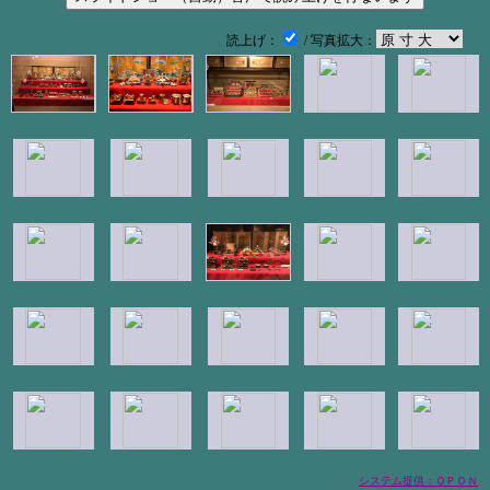
読上げ：
/ 写真拡大：
システム提供：ＱＰＯＮ