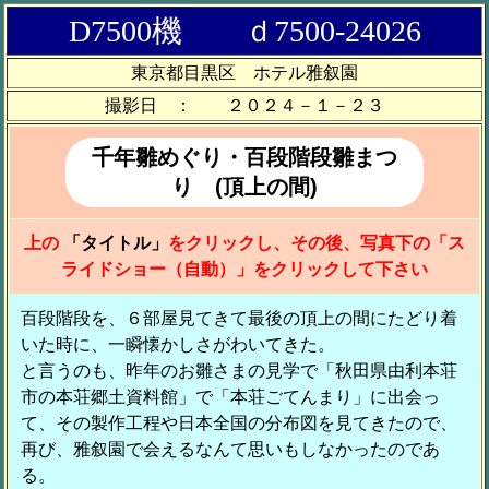
D7500機 ｄ7500-24026
東京都目黒区 ホテル雅叙園
撮影日 ： ２０２４－１－２３
千年雛めぐり・百段階段雛まつ
り (頂上の間)
上の
「タイトル」
をクリックし、その後、写真下の「ス
ライドショー（自動）」をクリックして下さい
百段階段を、６部屋見てきて最後の頂上の間にたどり着
いた時に、一瞬懐かしさがわいてきた。
と言うのも、昨年のお雛さまの見学で「秋田県由利本荘
市の本荘郷土資料館」で「本荘ごてんまり」に出会っ
て、その製作工程や日本全国の分布図を見てきたので、
再び、雅叙園で会えるなんて思いもしなかったのであ
る。