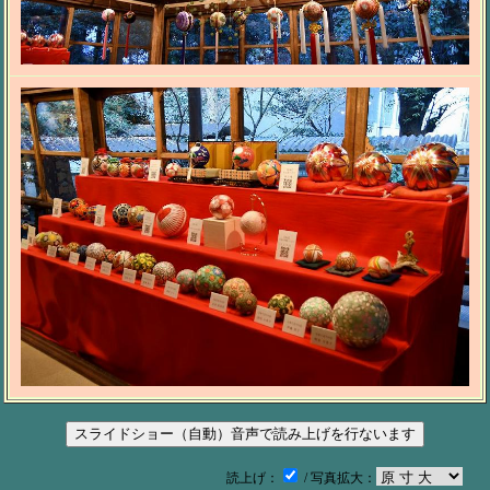
読上げ：
/ 写真拡大：