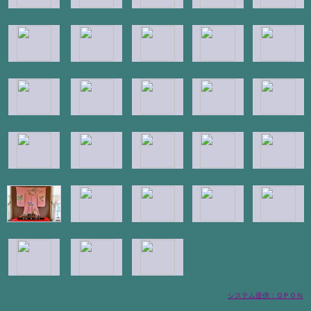
システム提供：ＱＰＯＮ