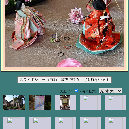
読上げ：
/ 写真拡大：