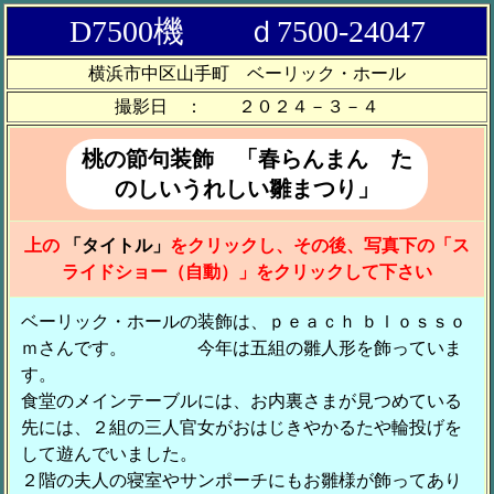
D7500機 ｄ7500-24047
横浜市中区山手町 ベーリック・ホール
撮影日 ： ２０２４－３－４
桃の節句装飾 「春らんまん た
のしいうれしい雛まつり」
上の
「タイトル」
をクリックし、その後、写真下の「ス
ライドショー（自動）」をクリックして下さい
ベーリック・ホールの装飾は、ｐｅａｃｈ ｂｌｏｓｓｏ
ｍさんです。 今年は五組の雛人形を飾っていま
す。
食堂のメインテーブルには、お内裏さまが見つめている
先には、２組の三人官女がおはじきやかるたや輪投げを
して遊んでいました。
２階の夫人の寝室やサンポーチにもお雛様が飾ってあり