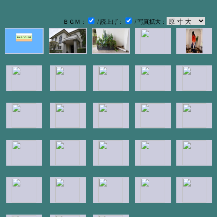
ＢＧＭ：
/ 読上げ：
/ 写真拡大：