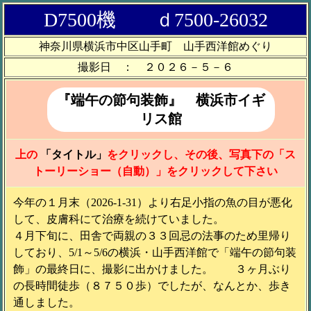
D7500機 ｄ7500-26032
神奈川県横浜市中区山手町 山手西洋館めぐり
撮影日 ： ２０２６－５－６
『端午の節句装飾』 横浜市イギ
リス館
上の
「タイトル」
をクリックし、その後、写真下の「ス
トーリーショー（自動）」をクリックして下さい
今年の１月末（2026-1-31）より右足小指の魚の目が悪化
して、皮膚科にて治療を続けていました。
４月下旬に、田舎で両親の３３回忌の法事のため里帰り
しており、5/1～5/6の横浜・山手西洋館で「端午の節句装
飾」の最終日に、撮影に出かけました。 ３ヶ月ぶり
の長時間徒歩（８７５０歩）でしたが、なんとか、歩き
通しました。