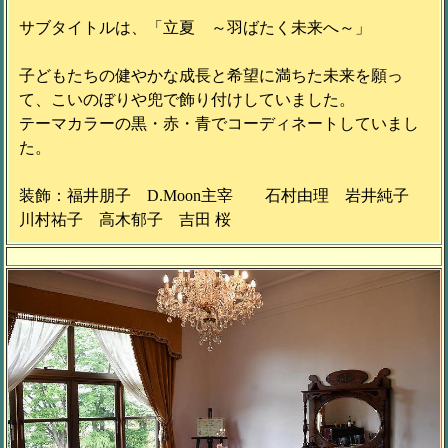
サブタイトルは、「立夏 ～羽ばたく未来へ～」
子どもたちの健やかな成長と希望に満ちた未来を願っ
て、こいのぼりや兜で飾り付けしていました。
テーマカラーの黒・赤・青でコーディネートしていまし
た。
装飾：福井朋子 D.Moon主宰 石村由理 岩井純子
川村祐子 高木郁子 吉田 桜