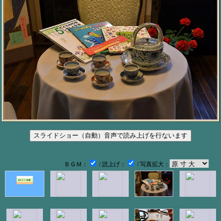
ＢＧＭ：
/ 読上げ：
/ 写真拡大：