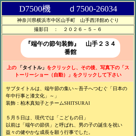
D7500機 ｄ7500-26034
神奈川県横浜市中区山手町 山手西洋館めぐり
撮影日 ： ２０２６－５－６
『端午の節句装飾』 山手２３４
番館
上の
「タイトル」
をクリックし、その後、写真下の「ス
トーリーショー（自動）」をクリックして下さい
サブタイトルは、端午節の集い～吾子へつむぐ「日本の
年中行事と漆文化」～」
装飾：柏木真知子とチームSHITSURAI
５月５日は、現代では「こどもの日」
以前は「端午の節供」と呼ばれ、男の子の誕生を祝い
益々の健やかな成長を願う行事でした。