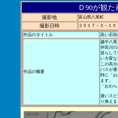
Ｄ90が観た画
撮影地
富山県八尾町
撮影日時
２０１７－３－１５
作品のタイトル
高い石垣
越中八尾
井田川の
巡らして
い大変な
この高台
バスが通
作品の概要
特に「お
ます。
「おわら
速いスピ
り換え