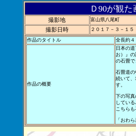
Ｄ90が観た画
撮影地
富山県八尾町
撮影日時
２０１７－３－１５
作品のタイトル
全長約４
日本の道
お）』の
の石畳で
石畳道の
続いて、
作品の概要
す。
下の写真
している
こちらも
「おわら