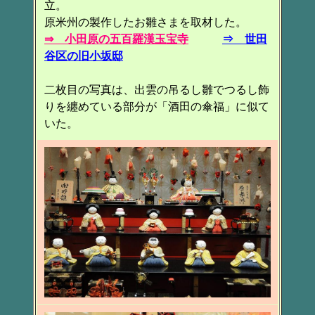
立。
原米州の製作したお雛さまを取材した。
⇒ 小田原の五百羅漢玉宝寺
⇒ 世田
谷区の旧小坂邸
二枚目の写真は、出雲の吊るし雛でつるし飾
りを纏めている部分が「酒田の傘福」に似て
いた。