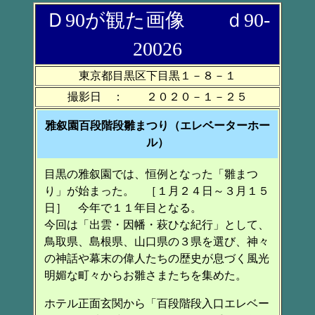
Ｄ90が観た画像 ｄ90-
20026
東京都目黒区下目黒１－８－１
撮影日 ： ２０２０－１－２５
雅叙園百段階段雛まつり（エレベーターホー
ル）
目黒の雅叙園では、恒例となった「雛まつ
り」が始まった。 ［１月２４日～３月１５
日］ 今年で１１年目となる。
今回は「出雲・因幡・萩ひな紀行」として、
鳥取県、島根県、山口県の３県を選び、神々
の神話や幕末の偉人たちの歴史が息づく風光
明媚な町々からお雛さまたちを集めた。
ホテル正面玄関から「百段階段入口エレベー