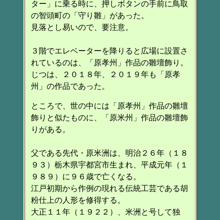
ター」に乗る時に、押しボタンの手前に鳥取
の智頭町の「守り雛」があった。
見落とし易いので、要注意。
３階でエレベーターを降りると広場に設置さ
れているのは、「原孝州」作品の雛壇飾り。
じつは、２０１８年、２０１９年も「原孝
州」の作品であった。
ところで、世の中には「原孝州」作品の雛壇
飾りと似たものに、「原米州」作品の雛壇飾
りがある。
父である先代・原米洲は、明治２６年（１８
９３）栃木県宇都宮市生まれ、平成元年（１
９８９）に９６歳で亡くなる。
江戸初期から作例の現れる伝統工芸である胡
粉仕上の人形を修得する。
大正１１年（１９２２）、米洲と号して独