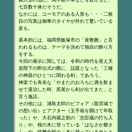
七百数十体だそうだ。
なかには、ユーモアのある人形も・・・二枚
目の写真は御車のタイヤが外れて驚いている
姿も。
基本的には、福岡県飯塚市の「座敷雛」と言
われるものは、テーマを決めて独自の飾り方
をする。
今回の展示に関しては、令和の時代を迎え天
皇陛下の即位式の際に、話題となった「三種
の神器のひとつに関わる剣」であろう。
神楽でも有名な「やまたのおろちに酒を飲ま
せて退治した時、尻尾から剣が出てきた」と
言う逸話。
その他には、浦島太郎のビフォア（龍宮城で
の想い出）とアフター（玉手箱を開けて年取
った）や、大石内蔵之助の「忠臣蔵の打ち入
り」や、桜の木に登っている「はなさか爺さ
ん」や、猿蟹合戦の「木に登っているサルと