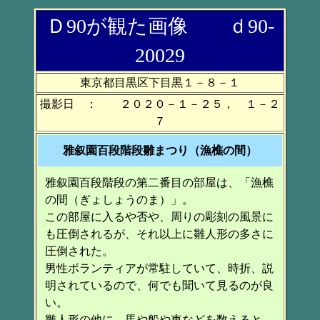
Ｄ90が観た画像 ｄ90-
20029
東京都目黒区下目黒１－８－１
撮影日 ： ２０２０－１－２５， １－２
７
雅叙園百段階段雛まつり（漁樵の間）
雅叙園百段階段の第二番目の部屋は、「漁樵
の間（ぎょしょうのま）」。
この部屋に入るや否や、周りの彫刻の風景に
も圧倒されるが、それ以上に雛人形の多さに
圧倒された。
男性ボランティアが常駐していて、時折、説
明されているので、何でも聞いて見るのが良
い。
雛人形の他に、馬や船や車などを数えると、