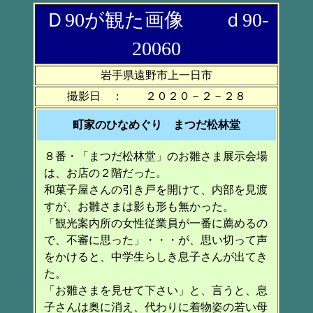
Ｄ90が観た画像 ｄ90-
20060
岩手県遠野市上一日市
撮影日 ： ２０２０－２－２８
町家のひなめぐり まつだ松林堂
８番・「まつだ松林堂」のお雛さま展示会場
は、お店の２階だった。
和菓子屋さんの引き戸を開けて、内部を見渡
すが、お雛さまは影も形も無かった。
「観光案内所の女性従業員が一番に薦めるの
で、不審に思った」・・・が、思い切って声
をかけると、中学生らしき息子さんが出てき
た。
「お雛さまを見せて下さい」と、言うと、息
子さんは奥に消え、代わりに着物姿の若い母