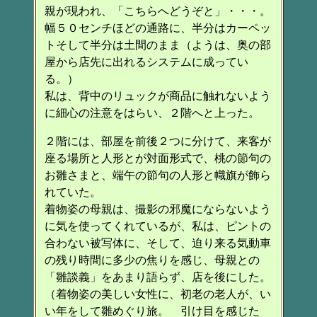
親が現われ、「こちらへどうぞと」・・・。
幅５０センチほどの通路に、半分はカーペッ
トそして半分は土間のまま（ようは、奥の部
屋から店先に出れるシステムに成ってい
る。）
私は、背中のリュックが商品に触れないよう
に細心の注意をはらい、２階へと上った。
２階には、部屋を前後２つに分けて、来客が
座る場所と人形とが対面形式で、桃の節句の
お雛さまと、端午の節句の人形と幟旗が飾ら
れていた。
着物姿の母親は、撮影の邪魔にならないよう
に気を使ってくれているが、私は、ピントの
合わない被写体に、そして、迫り来る気動車
の残り時間に多少の焦りを感じ、母親との
「雛談義」をあまり語らず、店を後にした。
（着物姿の美しい女性に、初老の老人が、い
い年をして雛めぐり旅。 引け目を感じた