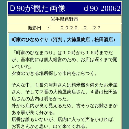
Ｄ90が観た画像 ｄ90-20062
岩手県遠野市
撮影日 ： ２０２０－２－２７
町家のひなめぐり（河判，大徳屋麹店，松田酒店）
「町家のひなまつり」は１０時から１６時までだ
が、基本的には個人経営のため、お店は遅くまで開
いていた。
夕食のできる場所探しで市内をぶらつく。
そんな中、１番の河判さんは精米機を備えたお米屋
さん、そして２番の大徳屋麹店さん、４番は松田酒
店さんの店内は明るかった。
外から店内が良く見えるため、古そうなお雛さまが
ある事が良く分かる。
店番は誰もいないが、店内に入って声をかければ、
お客さんかと思い、出て来てくれる。