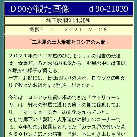
Ｄ90が観た画像 ｄ90-21039
埼玉県浦和市北浦和
撮影日 ： ２０２１－２－２８
「二木屋の土人形雛とロシアの人形」
２０２１年の「二木屋のひなまつり」の報告の最後
は、食事どころとお庭の風景から、部屋の中には電球
の暖かい様子が伺える。
一方、お庭には、日傘は取り外され、ロウソクの明か
りで数々のお雛さまが照らし出された。
今年は、ロシアから買い求めてきた「マトリョーシ
カ」は、離れの部屋に通じる廊下の棚に移動してお
り、「マトリョーシカ」の文化を作っていた。
そして廊下の「愛玩・人形遊びの雛」のコーナーで
は、今年初のお披露目となった「ガラス戸の付いた高
さ５０センチほどの箱雛」当然、下に引き出しも付い