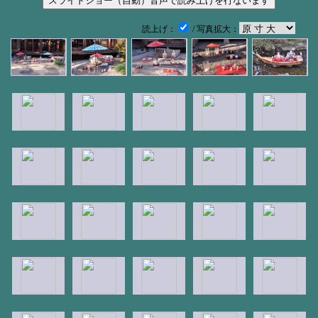
読上げ：
/ 写真拡大：