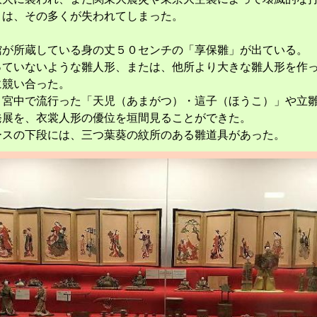
まは、その多くが失われてしまった。
館が所蔵している身の丈５０センチの「享保雛」が出ている。
っていないような雛人形、または、他所より大きな雛人形を作
に競い合った。
、宮中で流行った「天児（あまがつ）・這子（ほうこ）」や立
発展を、衣裳人形の優位を垣間見ることができた。
ースの下段には、三つ葉葵の紋所のある雛道具があった。