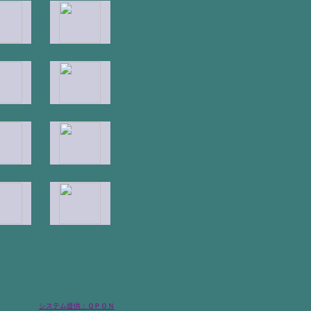
システム提供：ＱＰＯＮ