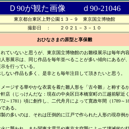
Ｄ90が観た画像 ｄ90-21046
東京都台東区上野公園１３－９ 東京国立博物館
撮影日 ： ２０２１－３－１０
おひなさまの原型と享保雛
られていないと思うが、東京国立博物館のお雛様展示は毎年内
雛人形展示は、同じ作品を毎年並べることが多い傾向にあるが
展示を行っている。
示しない作品も多く、是非とも毎年注目して頂きたいと思う。
イメージする華やかな衣裳を着た雛人形を「古今雛」と称する
十軒店（じっけんだな：現在の中央区日本橋室町の三越前駅近
72～1781）頃に創作し、二代舟月によって寛政年間（1789～1
のである。
都製の多いのは、それは圧倒的に江戸で作られた人形の現存例
大火に襲われ、また関東大震災や東京大空襲によって壊滅的な