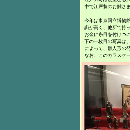
中で江戸製のお雛さ
今年は東京国立博物
識が高く、他所で持
お金に糸目を付けづ
下の一枚目の写真は
によって、雛人形の
なお、このガラスケ