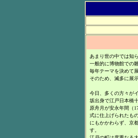
あまり世の中では知
一般的に博物館での
毎年テーマを決めて
そのため、滅多に展
今日、多くの方々が
坂出身で江戸日本橋
原舟月が安永年間（17
式に仕上げられたも
にもかかわらず、京
す。
江戸の町は度重なる