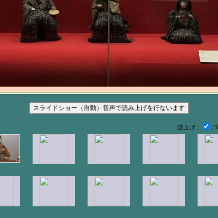
読上げ：
/