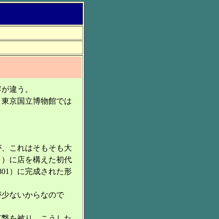
容が違う。
、東京国立博物館では
が、これはそもそも大
く）に店を構えた初代
801）に完成された形
が少ないからなので
打撃を被り、こうした