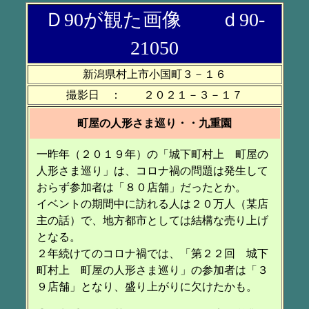
Ｄ90が観た画像 ｄ90-
21050
新潟県村上市小国町３－１６
撮影日 ： ２０２１－３－１７
町屋の人形さま巡り・・九重園
一昨年（２０１９年）の「城下町村上 町屋の
人形さま巡り」は、コロナ禍の問題は発生して
おらず参加者は「８０店舗」だったとか。
イベントの期間中に訪れる人は２０万人（某店
主の話）で、地方都市としては結構な売り上げ
となる。
２年続けてのコロナ禍では、「第２２回 城下
町村上 町屋の人形さま巡り」の参加者は「３
９店舗」となり、盛り上がりに欠けたかも。