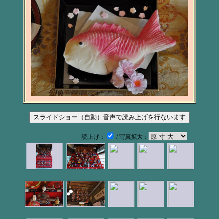
読上げ：
/ 写真拡大：