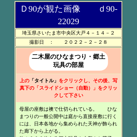
Ｄ90が観た画像 ｄ90-
22029
埼玉県さいたま市中央区大戸４－１４－２
撮影日 ： ２０２２－２－２８
二木屋のひなまつり・郷土
玩具の部屋
上の
「タイトル」
をクリックし、その後、写
真下の「スライドショー（自動）」をクリッ
クして下さい
母屋の座敷は襖で仕切られている。 ひな
まつりの一般公開中は庭から直接座敷に行く
には、日本各地から集められた天神が飾られ
た廊下から上がる。