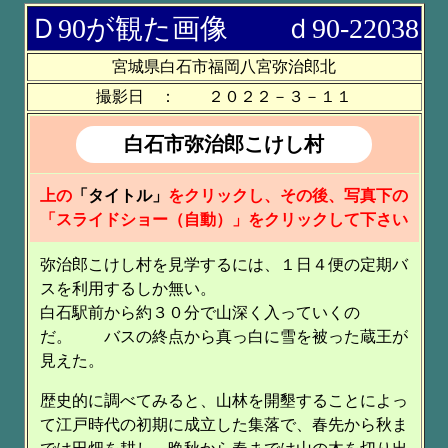
Ｄ90が観た画像 ｄ90-22038
宮城県白石市福岡八宮弥治郎北
撮影日 ： ２０２２－３－１１
白石市弥治郎こけし村
上の
「タイトル」
をクリックし、その後、写真下の
「スライドショー（自動）」をクリックして下さい
弥治郎こけし村を見学するには、１日４便の定期バ
スを利用するしか無い。
白石駅前から約３０分で山深く入っていくの
だ。 バスの終点から真っ白に雪を被った蔵王が
見えた。
歴史的に調べてみると、山林を開墾することによっ
て江戸時代の初期に成立した集落で、春先から秋ま