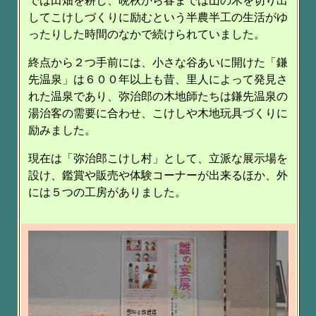
では田畑を耕し、晩秋から春までは山の木を切り出
してこけしづくりに励むという半農半工の生活がゆ
ったりした時間のなかで続けられていました。
終点から２つ手前には、小さな谷あいに開けた「鎌
先温泉」は６００年以上も昔、里人によって発見さ
れた温泉であり、弥治郎の木地師たちは鎌先温泉の
湯治客の需要に合わせ、こけしや木地玩具づくりに
励みました。
現在は「弥治郎こけし村」として、立派な展示場を
設け、鑑賞や販売や体験コーナーが出来るほか、外
には５つの工房がありました。