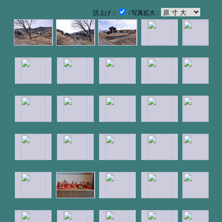
読上げ：
/ 写真拡大：