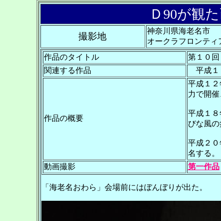
Ｄ90が観た
神奈川県海老名市
撮影地
オークラフロンティ
作品のタイトル
第１０回
関連する作品
平成１３
平成１２
力で開催
平成１８
作品の概要
びな風の
平成２０
名する。
動画撮影
第一作品
「海老名おわら」会場前にはぼんぼりが出た。