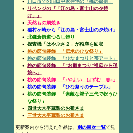
川口市での旧田中家住宅の「桃の節供」
リベンジの『「江の島・富士山の夕焼
け」』
天然もの鯛焼き
稲村ヶ崎から「江の島・富士山の夕焼け」
北鎌倉街道つるし飾り
探査機「はやぶさ２」が粉塵を回収
桃の節句装飾 「伝承のひな祭り」
桃の節句装飾 「ひなまつりと帯アート」
桃の節句装飾 「”お雛まつり”祖母から孫
娘へ」
桃の節句装飾 「♪やよい はずむ 春♪」
桃の節句装飾 「ひな祭りのテーブル」
桃の節句装飾 「素敵な親子三代で祝うひ
な祭り」
四世大木平蔵製のお雛さま
三世大木平蔵製のお雛さま
更新案内から消えた作品は、
別の目次一覧
で見