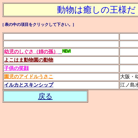
動物は癒しの王様だ
[ 表の中の項目をクリックして下さい。]
幼児のしぐさ（姉の孫）
よこはま動物園の動物
子供の笑顔
園児のアイドルうさこ
大阪・
イルカとスキンシップ
江ノ島
戻る