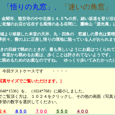
「悟りの丸窓」、
「迷いの角窓」
、金閣寺、龍安寺のやや北側１４,５㌔の所、細い坂道を登り沿
む老舗のお店が点在する風情のある谷間に、鷹峰山「源光庵」
城より移築した本堂の天井、丸・四角の 窓越しの景色は素晴
季折々、畳の上に正座し悟りの境地に陥っている人がおられま
きの目線で眺めたときが、最も美しいようにお庭はつくられて
本堂から眺めるお庭は、歩くことは許されてないようです。
に眺めるためのお庭なのですね。 ゆっくり歩いてみたかった
今回テストケースです ・・・・
写真サイズでご覧いただけます。］
48*1536］を、（1024*768）に縮小しました。
でご覧頂く方は、１０２４をクリックし、その他の画面（写真
希望の数字を選択してください。
２４
８５０
７００
５５０
４００