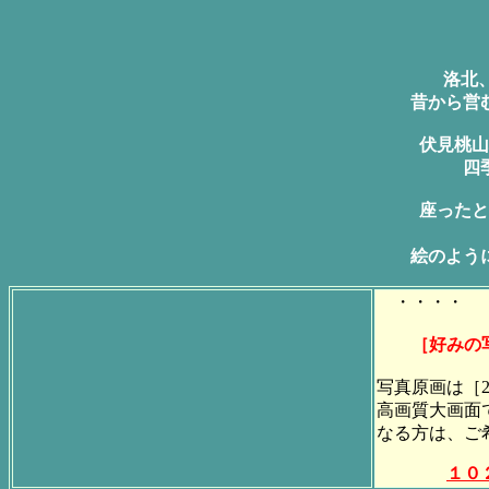
洛北
昔から営
伏見桃山
四
座ったと
絵のよう
・・・・ 
［好みの
写真原画は［20
高画質大画面
なる方は、ご
１０