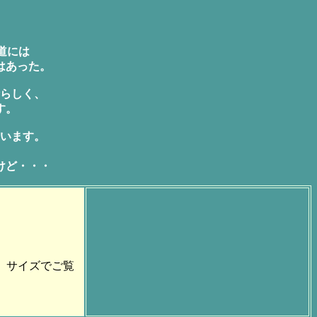
道には
はあった。
らしく、
す。
います。
けど・・・
）サイズでご覧