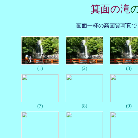
箕面の滝
画面一杯の高画質写真で
(1)
(2)
(3)
(7)
(8)
(9)