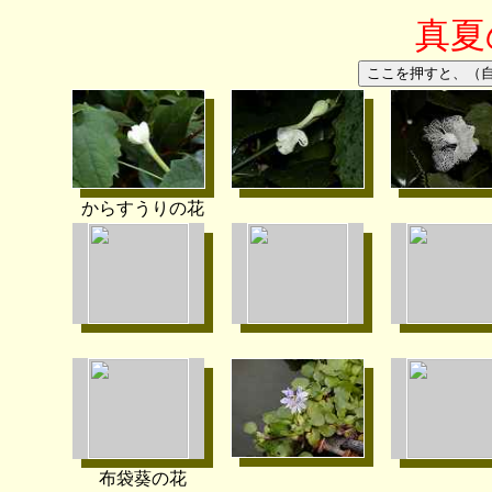
真夏
からすうりの花
布袋葵の花