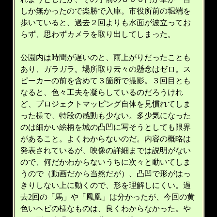
しか無かったので楽勝で入庫。市役所前の堀端を
歩いていると、過去２回よりも水面が波立ってお
らず、思わずカメラを取り出してしまった。
公園内は時間が遅いのと、雨上がりだったことも
あり、ガラガラ。場所取り云々の懸念はゼロ。ス
ピーカーの前を含めて３箇所で撮影。３回目とも
なると、色々工夫を凝らしているのだろうけれ
ど、プロジェクトマッピング自体を見慣れてしま
った様で、特段の感動も少ない。多少気になった
のは細かい絵柄を城の凸凹に写そうとしても限界
があること。よくわからないのだ。内容の概略は
発表されているが、映像の詳細までは説明がない
ので、何だかわからないうちに次々と動いてしま
うので（動画だから当然だが）、凸凹で形がはっ
きりしない上に動くので、形を理解しにくい。過
去2回の「馬」や「鳳凰」は分かったが、今回の黄
色いヘビの様なものは、良くわからなかった。や