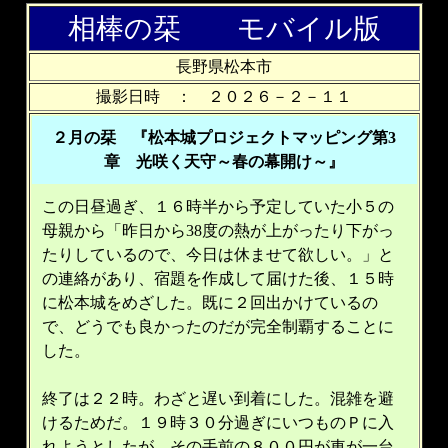
相棒の栞 モバイル版
長野県松本市
撮影日時 ： ２０２６－２－１１
２月の栞 『松本城プロジェクトマッピング第3
章 光咲く天守～春の幕開け～』
この日昼過ぎ、１６時半から予定していた小５の
母親から「昨日から38度の熱が上がったり下がっ
たりしているので、今日は休ませて欲しい。」と
の連絡があり、宿題を作成して届けた後、１５時
に松本城をめざした。既に２回出かけているの
で、どうでも良かったのだが完全制覇することに
した。
終了は２２時。わざと遅い到着にした。混雑を避
けるためだ。１９時３０分過ぎにいつものＰに入
れようとしたが、その手前の８００円が車が一台