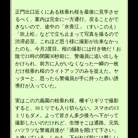
正門出口近くにある枝垂れ桜を最後に見学させ
るべく、案内は完全に一方通行。戻ることがで
きないので、途中の「水香江」（すいこのえ）
「吹上松」などで立ち止まって写真を撮るので
渋滞必至。これほど思う様に撮影が出来なかっ
たのも、今月2度目。桜の撮影には付き物だ！お
陰で21時の閉園30秒前に、警備員に追い出しを
かけられ、前方に人がいなくなった一瞬の一枚
だけ枝垂れ桜のライトアップのみを捉えた。ヤ
ッターと、思ったら警備員が手に持った赤い誘
導灯が入っていた。
実はこの六義園の枝垂れ桜、柵ギリギリで撮影
すると、16ミリでも入り切らない。スマホの13
ミリもダメ。よって皆さん多少後ろへ下がって
撮影したいのだけれど、生憎そこは通路。元気
ハツラツな警備員達が「通路を開けて下さい」
と喚いている。しかも、下がれば前には夥しい