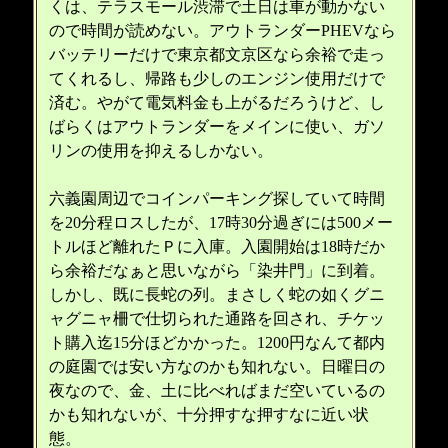
くは、テラスモール渋滞で土日は車が動かない
ので時間が読めない。アウトランダーPHEVなら
バッテリーだけで東京都文京区なら余裕で走っ
てくれるし、帰路も少しのエンジン使用だけで
済む。やがて電気料金も上がるだろうけど、し
ばらくはアウトランダーをメインに使い、ガソ
リンの使用を抑えるしかない。
六義園周辺でコインパーキング探していて時間
を20分程ロスしたが、17時30分過ぎには500メー
トルほど離れたＰに入庫。入園開始は18時だか
ら余裕だなぁと思いながら「染井門」に到着。
しかし、既に長蛇の列。まさしく蛇の如くグニ
ャグニャ柵で仕切られた通路を回され、チケッ
ト購入迄15分ほどかかった。1200円なんて都内
の庭園では安い方なのかも知れない。日曜日の
夜なので、金、土に比べればまだ空いているの
かも知れないが、十分押すな押すなに近い状
態。