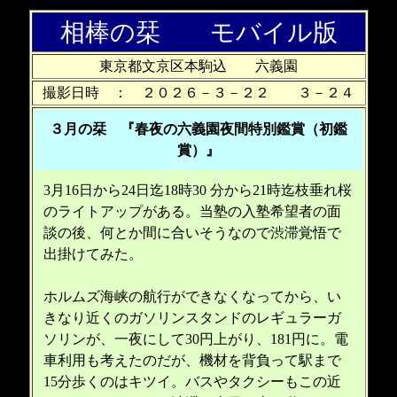
相棒の栞 モバイル版
東京都文京区本駒込 六義園
撮影日時 ： ２０２６－３－２２ ３－２４
３月の栞 『春夜の六義園夜間特別鑑賞（初鑑
賞）』
3月16日から24日迄18時30 分から21時迄枝垂れ桜
のライトアップがある。当塾の入塾希望者の面
談の後、何とか間に合いそうなので渋滞覚悟で
出掛けてみた。
ホルムズ海峡の航行ができなくなってから、い
きなり近くのガソリンスタンドのレギュラーガ
ソリンが、一夜にして30円上がり、181円に。電
車利用も考えたのだが、機材を背負って駅まで
15分歩くのはキツイ。バスやタクシーもこの近