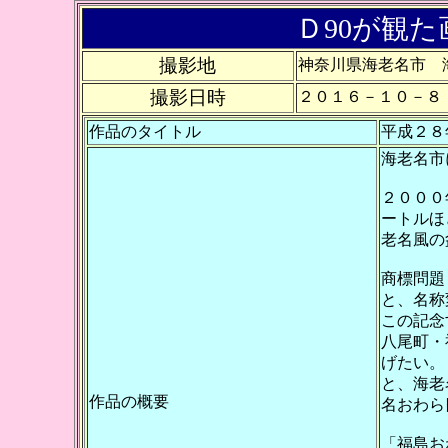
Ｄ90が観た画
撮影地
神奈川県海老名市 
撮影日時
２０１６－１０－８
作品のタイトル
平成２８
海老名市
２０００
ートルほ
老名風の
商標問題
と、名称
この記念
八尾町・
げたい。
と、海老
作品の概要
名おわら
「福島お