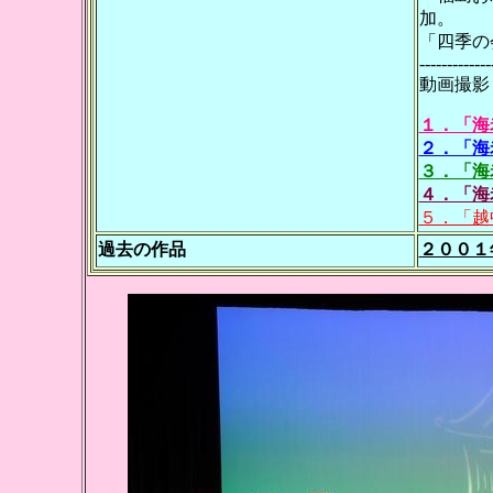
加。
「四季の
-------------
動画撮影
１．「海
２．「海
３．「海
４．「海
５．「越
過去の作品
２００１