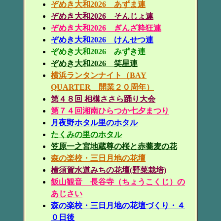
ぞめき大和2026 あずま連
ぞめき大和2026 そんじょ連
ぞめき大和2026 ぎんざ粋狂連
ぞめき大和2026 けんせつ連
ぞめき大和2026 みずき連
ぞめき大和2026 笑星連
横浜ランタンナイト（BAY
QUARTER 開業２０周年）
第４８回 相模ささら踊り大会
第７４回湘南ひらつか七夕まつり
月夜野ホタル里のホタル
たくみの里のホタル
笠原一之宮地蔵尊の桜と赤蕎麦の花
森の楽校・三日月地の花壇
横須賀水道みちの花壇(野菜栽培)
飯山観音 長谷寺（ちょうこくじ）の
あじさい
森の楽校・三日月地の花壇づくり・４
０日後