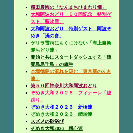
横田農園の「なんまちひまわり畑」
大和阿波おどり ５０回記念 特別ゲ
スト「藍吹雪」
大和阿波おどり 特別ゲスト 阿波ぞ
めき「渦の會」
ゲリラ雷雨にもくじけない「海上自衛
隊ちどり連」
開始と共にスタートダッシュする「硫
黄島島千鳥」の旗手
本場徳島の流れを汲む「東京新のんき
連」
第５０回神奈川大和阿波おどり
ぞめき大和２０２６ フィナーレ「総
踊り」
ぞめき大和２０２６ 新橋連
ぞめき大和２０２６ 蜻蛉連
スズメの砂浴び
ぞめき大和2026 耕心連