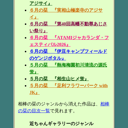
アジサイ』
６月の栞 『実相山極楽寺のアジサ
イ』
６月の栞 『第40回高幡不動尊あじさ
い祭り』
６月の栞 『ATAMIジャカランダ・フ
ェスティバル2026』
６月の栞 『伊豆キャンプフィールド
のゲンジボタル』
５月の栞 『熱海梅園初川清流の源氏
蛍』
５月の栞 『相生山ヒメ蛍』
５月の栞 『足利フラワーパーク with
JK』
相棒の栞のジャンルから消えた作品は、
相棒
の栞の目次一覧
で見れます。
近ちゃんギャラリーのジャンル