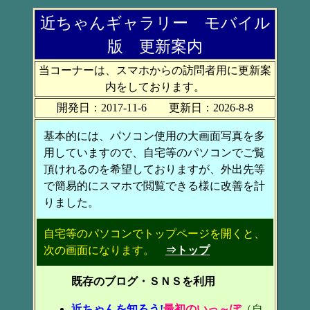
近ちゃんギャラリー モバイル
版 更新案内
当コーナーは、スマホからの訪問者用に更新案
内をしております。
開発日：2017-11-6 更新日：2026-8-8
基本的には、パソコン使用の大画面写真を多
用していますので、自宅等のパソコンでご覧
頂けれるのを希望しておりますが、外出先等
で簡易的にスマホで閲覧できる様に改善を計
りました。
自宅等のパソコンでトップページを開くと、
次の画面になります。
⇒トップ
既存のブログ・ＳＮＳを利用
近ちゃんを知ろう!
最初のいっ～ぽ
（自