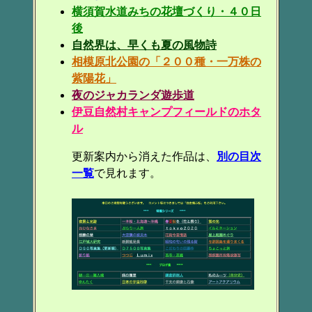
横須賀水道みちの花壇づくり・４０日
後
自然界は、早くも夏の風物詩
相模原北公園の「２００種・一万株の
紫陽花」
夜のジャカランダ遊歩道
伊豆自然村キャンプフィールドのホタ
ル
更新案内から消えた作品は、
別の目次
一覧
で見れます。