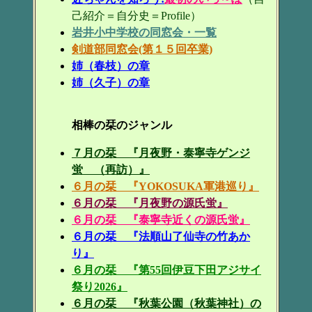
己紹介＝自分史＝Profile）
岩井小中学校の同窓会・一覧
剣道部同窓会(第１５回卒業)
姉（春枝）の章
姉（久子）の章
相棒の栞のジャンル
７月の栞 『月夜野・泰寧寺ゲンジ
蛍 （再訪）』
６月の栞 『YOKOSUKA軍港巡り』
６月の栞 『月夜野の源氏蛍』
６月の栞 『泰寧寺近くの源氏蛍』
６月の栞 『法順山了仙寺の竹あか
り』
６月の栞 『第55回伊豆下田アジサイ
祭り2026』
６月の栞 『秋葉公園（秋葉神社）の